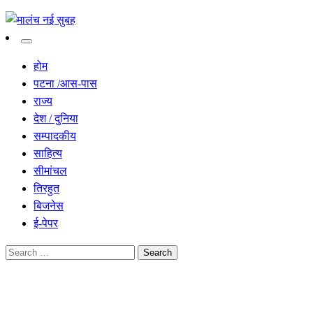
सच हार नही सकता
मालंच नई सुबह
होम
पटना /आस-पास
राज्य
देश / दुनिया
सम्पादकीय
साहित्य
सीमांचल
तिरहुत
बिजनेस
ई-पेपर
Search
for:
Homepage