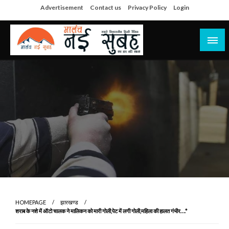
Skip
Advertisement
Contact us
Privacy Policy
Login
to
content
सच हार नही सकता
मालंच नई सुबह
HOMEPAGE
झारखण्ड
शराब के नशे में ऑटो चालक ने मालिकन को मारी गोली,पेट में लगी गोली,महिला की हालत गंभीर….*