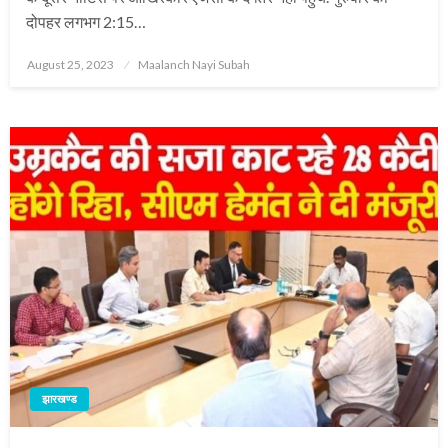
दोपहर लगभग 2:15…
Posted
August 25, 2023
Maalanch Nayi Subah
on
झारखण्ड