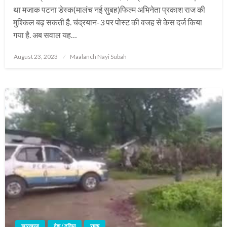
था मजाक पटना डेस्क(मालंच नई सुबह)फिल्म अभिनेता प्रकाश राज की
मुश्किल बढ़ सकती है. चंद्रयान-3 पर पोस्ट की वजह से केस दर्ज किया
गया है. अब सवाल यह…
Posted
August 23, 2023
Maalanch Nayi Subah
on
झारखण्ड
देश / दुनिया
राज्य