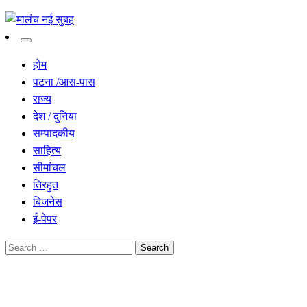
सच हार नही सकता
मालंच नई सुबह
होम
पटना /आस-पास
राज्य
देश / दुनिया
सम्पादकीय
साहित्य
सीमांचल
तिरहुत
बिजनेस
ई-पेपर
Search
for:
Homepage