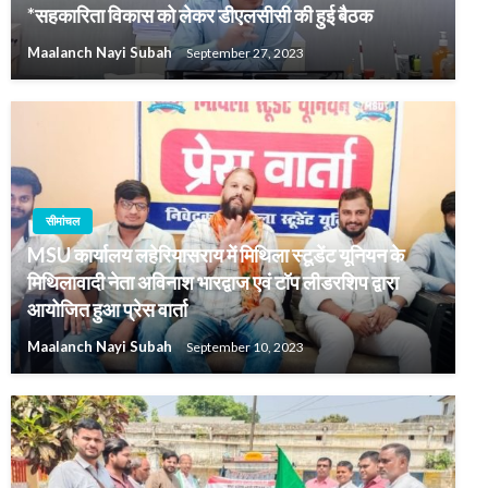
*सहकारिता विकास को लेकर डीएलसीसी की हुई बैठक
Maalanch Nayi Subah
September 27, 2023
सीमांचल
MSU कार्यालय लहेरियासराय में मिथिला स्टूडेंट यूनियन के
मिथिलावादी नेता अविनाश भारद्वाज एवं टॉप लीडरशिप द्वारा
आयोजित हुआ प्रेस वार्ता
Maalanch Nayi Subah
September 10, 2023