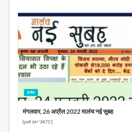
ई-पेपर
मंगलवार, 26 अप्रैल 2022 मालंच नई सुबह
[pdf id=’3471′]