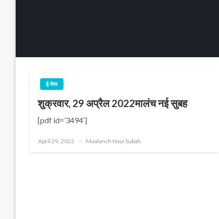
ई-पेपर
शुक्रवार, 29 अप्रैल 2022मालंच नई सुबह
[pdf id=’3494′]
Posted
April 29, 2022
Maalanch Nayi Subah
on