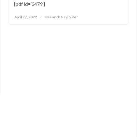
[pdf id=’3479′]
Posted
April 27, 2022
Maalanch Nayi Subah
on