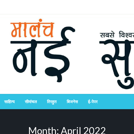
साहित्य
सीमांचल
तिरहुत
बिजनेस
ई-पेपर
Month:
April 2022