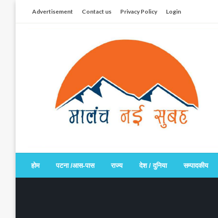
Skip
Advertisement
Contact us
Privacy Policy
Login
to
content
सच हार नही सकता
मालंच नई सुबह
होम
पटना /आस-पास
राज्य
देश / दुनिया
सम्पादकीय