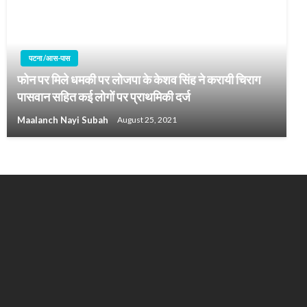
पटना /आस-पास
फोन पर मिले धमकी पर लोजपा के केशव सिंह ने करायी चिराग
पासवान सहित कई लोगों पर प्राथमिकी दर्ज
Maalanch Nayi Subah
August 25, 2021