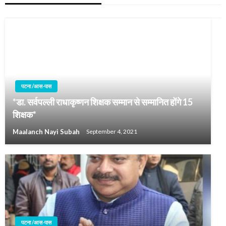
पटना /आस-पास
*डा. सर्वपल्ली राधाकृष्णन शिक्षक सम्मान से सम्मानित होंगे 15
शिक्षक*
Maalanch Nayi Subah
September 4, 2021
पटना /आस-पास