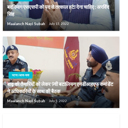
बददिमाग एसएसपी को पद से तत्काल हटा देना चाहिए : अरविंद
सिंह
Maalanch Nayi Subah
July 15, 2022
पटना /आस-पास
बाढ़ की तैयारियों को लेकर 9वी बटालियन एनडीआरएफ कमांडेंट
ने अधिकारियों के साथ की बैठक
Maalanch Nayi Subah
July 5, 2022