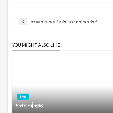
Post
सफलता का पैमाना आर्थिक होना भ्रष्टाचार को बढ़ावा देना है
Previous
Post
navigation
YOU MIGHT ALSO LIKE
ई-पेपर
मालंच नई सुबह