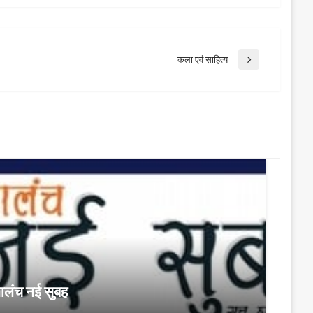
कला एवं साहित्य
Next
Post
ालंच नई सुबह