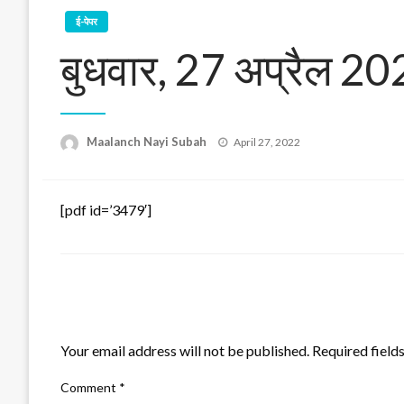
ई-पेपर
बुधवार, 27 अप्रैल 20
Posted
Maalanch Nayi Subah
April 27, 2022
on
[pdf id=’3479′]
LEAVE A RESPONSE
Your email address will not be published.
Required field
Comment
*