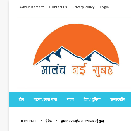
Skip
Advertisement
Contact us
Privacy Policy
Login
to
content
सच हार नही सकता
मालंच नई सुबह
होम
पटना /आस-पास
राज्य
देश / दुनिया
सम्पादकीय
HOMEPAGE
ई-पेपर
बुधवार, 27 अप्रैल 2022मालंच नई सुबह,