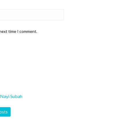
 next time I comment.
Nayi Subah
posts