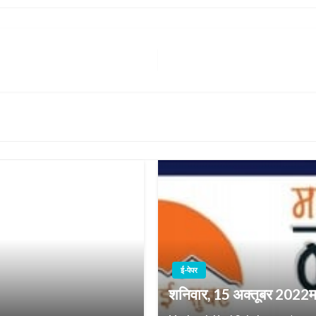
ई-पेपर
शनिवार, 15 अक्तूबर 2022म