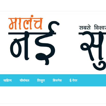
साहित्य
सीमांचल
तिरहुत
बिजनेस
ई-पेपर