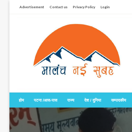
Skip
Advertisement
Contact us
Privacy Policy
Login
to
content
सच हार नही सकता
मालंच नई सुबह
होम
पटना /आस-पास
राज्य
देश / दुनिया
सम्पादकीय