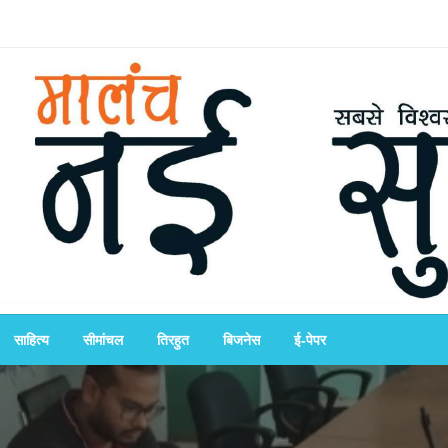
साहित्य
सीमांचल
तिरहुत
बिजनेस
ई-पेपर