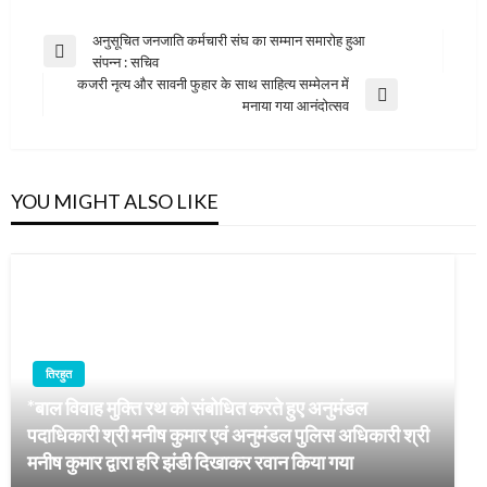
Post
अनुसूचित जनजाति कर्मचारी संघ का सम्मान समारोह हुआ
Previous
संपन्न : सचिव
navigation
Post
कजरी नृत्य और सावनी फुहार के साथ साहित्य सम्मेलन में
Next
मनाया गया आनंदोत्सव
Post
YOU MIGHT ALSO LIKE
तिरहुत
*बाल विवाह मुक्ति रथ को संबोधित करते हुए अनुमंडल
पदाधिकारी श्री मनीष कुमार एवं अनुमंडल पुलिस अधिकारी श्री
मनीष कुमार द्वारा हरि झंडी दिखाकर रवान किया गया