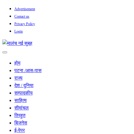
Skip
Advertisement
to
Contact us
content
Privacy Policy
Login
सच हार नही सकता
मालंच नई सुबह
होम
पटना /आस-पास
राज्य
देश / दुनिया
सम्पादकीय
साहित्य
सीमांचल
तिरहुत
बिजनेस
ई-पेपर