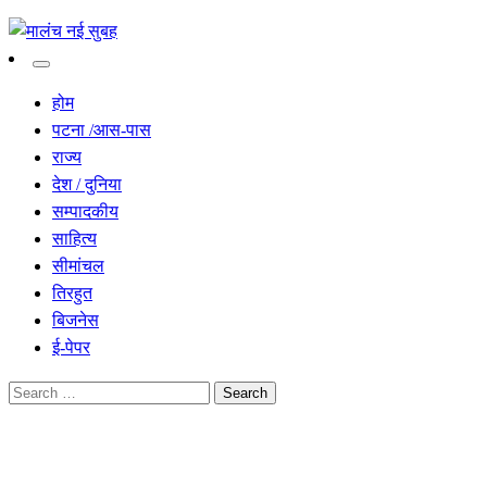
सच हार नही सकता
मालंच नई सुबह
होम
पटना /आस-पास
राज्य
देश / दुनिया
सम्पादकीय
साहित्य
सीमांचल
तिरहुत
बिजनेस
ई-पेपर
Search
for:
Homepage
राज्य