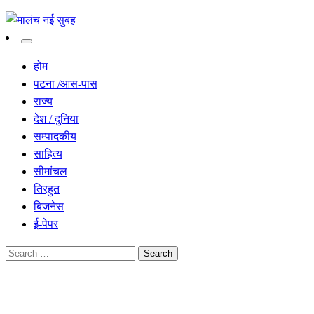
सच हार नही सकता
मालंच नई सुबह
होम
पटना /आस-पास
राज्य
देश / दुनिया
सम्पादकीय
साहित्य
सीमांचल
तिरहुत
बिजनेस
ई-पेपर
Search
for:
Homepage