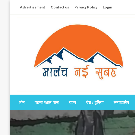
Skip
Advertisement
Contact us
Privacy Policy
Login
to
content
सच हार नही सकता
मालंच नई सुबह
होम
पटना /आस-पास
राज्य
देश / दुनिया
सम्पादकीय