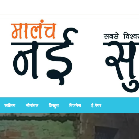
साहित्य
सीमांचल
तिरहुत
बिजनेस
ई-पेपर