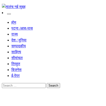
सच हार नही सकता
मालंच नई सुबह
होम
पटना /आस-पास
राज्य
देश / दुनिया
सम्पादकीय
साहित्य
सीमांचल
तिरहुत
बिजनेस
ई-पेपर
Search
for:
Homepage