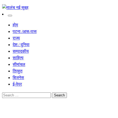
सच हार नही सकता
मालंच नई सुबह
होम
पटना /आस-पास
राज्य
देश / दुनिया
सम्पादकीय
साहित्य
सीमांचल
तिरहुत
बिजनेस
ई-पेपर
Search
for:
Homepage