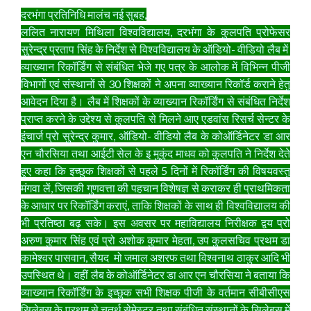
दरभंगा प्रतिनिधि मालंच नई सुबह,
ललित नारायण मिथिला विश्वविद्यालय, दरभंगा के कुलपति प्रोफेसर
सुरेन्द्र प्रताप सिंह के निर्देश से विश्वविद्यालय के ऑडियो- वीडियो लैब में
व्याख्यान रिकॉर्डिंग से संबंधित भेजे गए पत्र के आलोक में विभिन्न पीजी
विभागों एवं संस्थानों से 30 शिक्षकों ने अपना व्याख्यान रिकॉर्ड कराने हेतु
आवेदन दिया है। लैब में शिक्षकों के व्याख्यान रिकॉर्डिंग से संबंधित निर्देश
प्राप्त करने के उद्देश्य से कुलपति से मिलने आए एडवांस रिसर्च सेन्टर के
इंचार्ज प्रो सुरेन्द्र कुमार, ऑडियो- वीडियो लैब के कोऑर्डिनेटर डा आर
एन चौरसिया तथा आईटी सेल के इ मुकुंद माधव को कुलपति ने निर्देश देते
हुए कहा कि इच्छुक शिक्षकों से पहले 5 दिनों में रिकॉर्डिंग की विषयवस्तु
मंगवा लें, जिसकी गुणवत्ता की पहचान विशेषज्ञ से कराकर ही प्राथमिकता
के आधार पर रिकॉर्डिंग कराएं, ताकि शिक्षकों के साथ ही विश्वविद्यालय की
भी प्रतिष्ठा बढ़ सके। इस अवसर पर महाविद्यालय निरीक्षक द्वय प्रो
अरुण कुमार सिंह एवं प्रो अशोक कुमार मेहता, उप कुलसचिव प्रथम डा
कामेश्वर पासवान, सैयद मो जमाल अशरफ तथा विश्वनाथ ठाकुर आदि भी
उपस्थित थे। वहीं लैब के कोऑर्डिनेटर डा आर एन चौरसिया ने बताया कि
व्याख्यान रिकॉर्डिंग के इच्छुक सभी शिक्षक पीजी के वर्तमान सीबीसीएस
सिलेबस के प्रथम से चतुर्थ सेमेस्टर तथा संबंधित संस्थानों के सिलेबस में