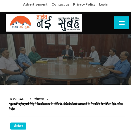
Skip
Advertisement
Contact us
Privacy Policy
Login
to
content
सच हार नही सकता
मालंच नई सुबह
HOMEPAGE
सीमांचल
*कुलपति प्रो एस पी सिंह ने विश्वविद्यालय के ऑडियो- वीडियो लैब में व्याख्यानों के रिकॉर्डिंग से संबंधित दिये अनेक
निर्देश
सीमांचल