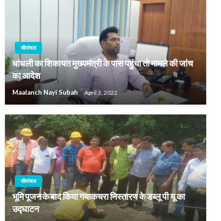
सीमांचल
धांधली का शिकायत मुख्यमंत्री के पास पहुंचा तो मामले की जांच
का आदेश
Maalanch Nayi Subah
April 3, 2022
सीमांचल
भूमि पूजन के बाद किया गयाकचरा निस्तारण के डब्लू पी यू का
उद्घाटन