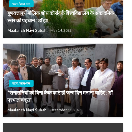
पटना /आस-पास
गुणवत्तापूर्ण मौलिक शोध कोर्सवर्क विश्वविद्यालय के अकादमिक
स्तर की पहचान : डॉ झा
Maalanch Nayi Subah
May 14, 2022
पटना /आस-पास
*सनातनियों को बिना केक काटे ही जन्म दिन मनाना चाहिए : डॉ
प्रभात चंद्रा*
Maalanch Nayi Subah
December 11, 2023