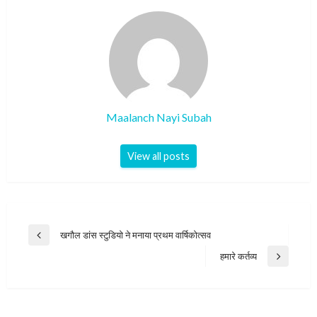
Maalanch Nayi Subah
View all posts
Post
खगौल डांस स्टुडियो ने मनाया प्रथम वार्षिकोत्सव
Previous
navigation
Post
हमारे कर्तव्य
Next
Post