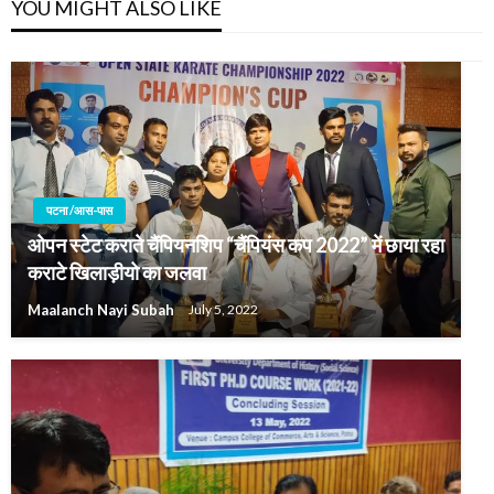
YOU MIGHT ALSO LIKE
पटना /आस-पास
ओपन स्टेट कराते चैंपियनशिप “चैंपियंस कप 2022” में छाया रहा
कराटे खिलाड़ीयो का जलवा
Maalanch Nayi Subah
July 5, 2022