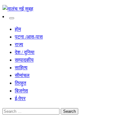
सच हार नही सकता
मालंच नई सुबह
होम
पटना /आस-पास
राज्य
देश / दुनिया
सम्पादकीय
साहित्य
सीमांचल
तिरहुत
बिजनेस
ई-पेपर
Search
for:
Homepage