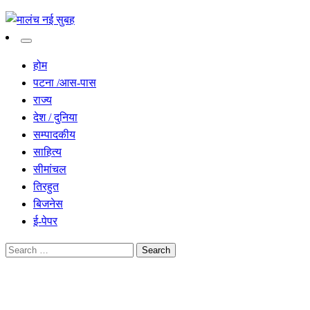
सच हार नही सकता
मालंच नई सुबह
होम
पटना /आस-पास
राज्य
देश / दुनिया
सम्पादकीय
साहित्य
सीमांचल
तिरहुत
बिजनेस
ई-पेपर
Search
for:
Homepage