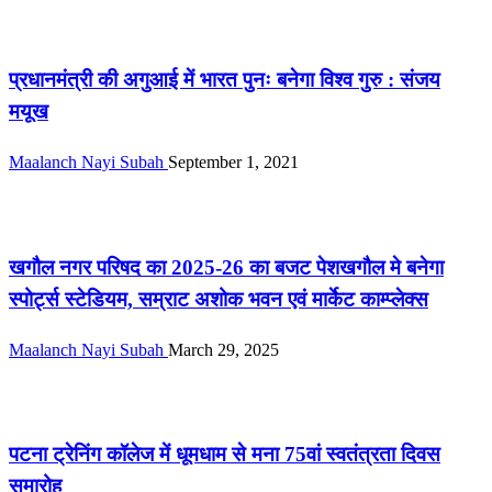
पटना /आस-पास
प्रधानमंत्री की अगुआई में भारत पुनः बनेगा विश्व गुरु : संजय
मयूख
Maalanch Nayi Subah
September 1, 2021
पटना /आस-पास
खगौल नगर परिषद का 2025-26 का बजट पेशखगौल मे बनेगा
स्पोर्ट्स स्टेडियम, सम्राट अशोक भवन एवं मार्केट काम्प्लेक्स
Maalanch Nayi Subah
March 29, 2025
पटना /आस-पास
पटना ट्रेनिंग कॉलेज में धूमधाम से मना 75वां स्वतंत्रता दिवस
समारोह