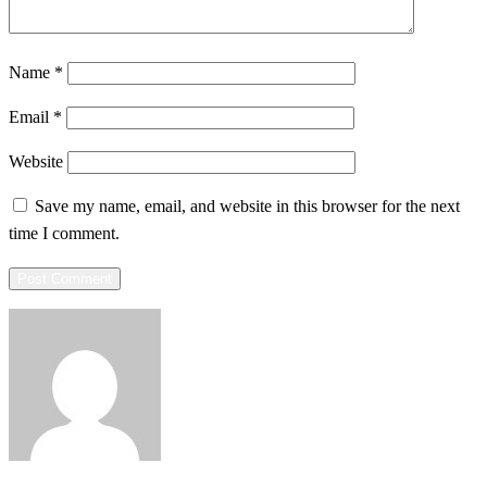
Name
*
Email
*
Website
Save my name, email, and website in this browser for the next
time I comment.