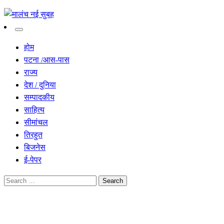
सच हार नही सकता
मालंच नई सुबह
होम
पटना /आस-पास
राज्य
देश / दुनिया
सम्पादकीय
साहित्य
सीमांचल
तिरहुत
बिजनेस
ई-पेपर
Search
for:
Homepage
other