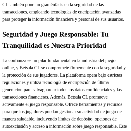
CL también pone un gran énfasis en la seguridad de las
transacciones, empleando tecnologías de encriptación avanzadas
para proteger la información financiera y personal de sus usuarios.
Seguridad y Juego Responsable: Tu
Tranquilidad es Nuestra Prioridad
La confianza es un pilar fundamental en la industria del juego
online, y Betsala CL se compromete firmemente con la seguridad y
la protección de sus jugadores. La plataforma opera bajo estrictas
regulaciones y utiliza tecnología de encriptación de última
generación para salvaguardar todos los datos confidenciales y las
transacciones financieras. Además, Betsala CL promueve
activamente el juego responsable. Ofrece herramientas y recursos
para que los jugadores puedan gestionar su actividad de juego de
manera saludable, incluyendo límites de depósito, opciones de
autoexclusión y acceso a información sobre juego responsable. Este