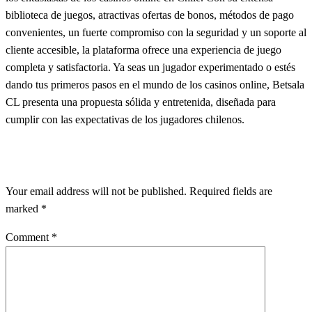
biblioteca de juegos, atractivas ofertas de bonos, métodos de pago
convenientes, un fuerte compromiso con la seguridad y un soporte al
cliente accesible, la plataforma ofrece una experiencia de juego
completa y satisfactoria. Ya seas un jugador experimentado o estés
dando tus primeros pasos en el mundo de los casinos online, Betsala
CL presenta una propuesta sólida y entretenida, diseñada para
cumplir con las expectativas de los jugadores chilenos.
LEAVE A RESPONSE
Your email address will not be published.
Required fields are
marked
*
Comment
*