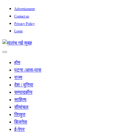
Skip
Advertisement
to
Contact us
content
Privacy Policy
Login
सच हार नही सकता
मालंच नई सुबह
होम
पटना /आस-पास
राज्य
देश / दुनिया
सम्पादकीय
साहित्य
सीमांचल
तिरहुत
बिजनेस
ई-पेपर