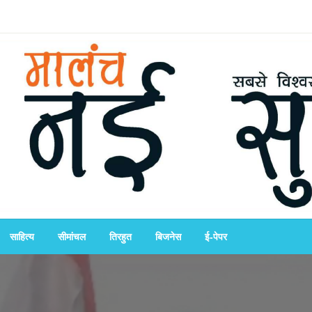
साहित्य
सीमांचल
तिरहुत
बिजनेस
ई-पेपर