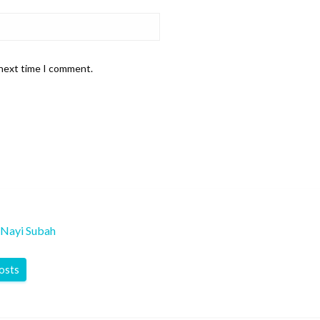
 next time I comment.
Nayi Subah
posts