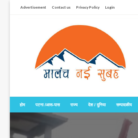
Skip
Advertisement
Contact us
Privacy Policy
Login
to
content
सच हार नही सकता
मालंच नई सुबह
होम
पटना /आस-पास
राज्य
देश / दुनिया
सम्पादकीय