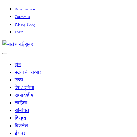
Skip
Advertisement
to
Contact us
content
Privacy Policy
Login
सच हार नही सकता
मालंच नई सुबह
होम
पटना /आस-पास
राज्य
देश / दुनिया
सम्पादकीय
साहित्य
सीमांचल
तिरहुत
बिजनेस
ई-पेपर