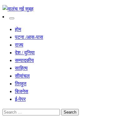
सच हार नही सकता
मालंच नई सुबह
होम
पटना /आस-पास
राज्य
देश / दुनिया
सम्पादकीय
साहित्य
सीमांचल
तिरहुत
बिजनेस
ई-पेपर
Search
for:
Homepage