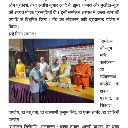
ओम् प्रकाश, तथा अतीश कुमार आदि ने, झूमर, कजरी और मुखौटा-नृत्य
की अत्यंत मोहक प्रस्तुतियाँ दी। इन्हें सम्मेलन अध्यक्ष ने ‘कला-रत्न’ की
उपाधि से विभूषित किया। मंच का संचालन कवि ब्रह्मानन्द पांडेय ने
किया।
इन्हें मिला सम्मान ;-
‘
सम्मेलन
कौस्तुभ
मणि’
अलंकरण :
डा
उपेंद्रनाथ
पाण्डेय, डा
शंकर
प्रसाद, डा
शिववंश
पाण्डेय, डा मधु वर्मा, डा कल्याणी कुसुम सिंह, डा पूनम आनंद, डा शालिनी
पाण्डेय ।
‘सम्मेलन शिरोमणि’ अलंकरण : बच्चा ठाकुर, आरपी घायल, डा ध्रुव