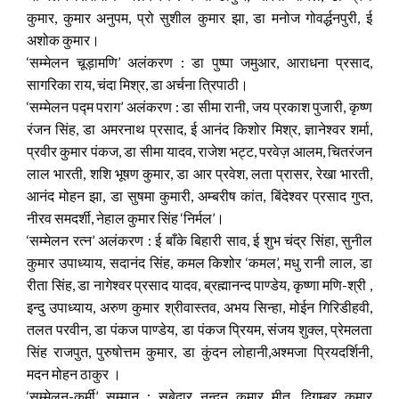
कुमार, कुमार अनुपम, प्रो सुशील कुमार झा, डा मनोज गोवर्द्धनपुरी, ई
अशोक कुमार।
‘सम्मेलन चूड़ामणि’ अलंकरण : डा पुष्पा जमुआर, आराधना प्रसाद,
सागरिका राय, चंदा मिश्र, डा अर्चना त्रिपाठी।
‘सम्मेलन पद्म पराग’ अलंकरण : डा सीमा रानी, जय प्रकाश पुजारी, कृष्ण
रंजन सिंह, डा अमरनाथ प्रसाद, ई आनंद किशोर मिश्र, ज्ञानेश्वर शर्मा,
प्रवीर कुमार पंकज, डा सीमा यादव, राजेश भट्ट, परवेज़ आलम, चितरंजन
लाल भारती, शशि भूषण कुमार, डा आर प्रवेश, लता प्रासर, रेखा भारती,
आनंद मोहन झा, डा सुषमा कुमारी, अम्बरीष कांत, बिंदेश्वर प्रसाद गुप्त,
नीरव समदर्शी, नेहाल कुमार सिंह ‘निर्मल’।
‘सम्मेलन रत्न’ अलंकरण : ई बाँके बिहारी साव, ई शुभ चंद्र सिंहा, सुनील
कुमार उपाध्याय, सदानंद सिंह, कमल किशोर ‘कमल’, मधु रानी लाल, डा
रीता सिंह, डा नागेश्वर प्रसाद यादव, ब्रह्मानन्द पाण्डेय, कृष्णा मणि-श्री ,
इन्दु उपाध्याय, अरुण कुमार श्रीवास्तव, अभय सिन्हा, मोईन गिरिडीहवी,
तलत परवीन, डा पंकज पाण्डेय, डा पंकज प्रियम, संजय शुक्ल, प्रेमलता
सिंह राजपुत, पुरुषोत्तम कुमार, डा कुंदन लोहानी,अश्मजा प्रियदर्शिनी,
मदन मोहन ठाकुर ।
‘सम्मेलन-कर्मी’ सम्मान : सूबेदार नन्दन कुमार मीत, दिगम्बर कुमार