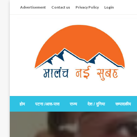
Skip
Advertisement
Contact us
Privacy Policy
Login
to
content
सच हार नही सकता
मालंच नई सुबह
होम
पटना /आस-पास
राज्य
देश / दुनिया
सम्पादकीय