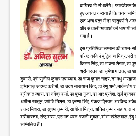
दायित्त्व भी संभालेंगे। फ़ाउंडेश
हुए अवगत कराया है कि चयन समिति क
एक अन्य पत्र में डा ऋतुपर्ण ने अवगत
और संथाली भाषाओं की भाषायी समिति
गया है।
इस प्रतिष्ठित सम्मान की चयन-समिति
वरिष्ठ कवि पं बुद्धिनाथ मिश्र, प्र
किरण सिंह, डा भावना शेखर, डा पुष्प
श्रीवास्तव, डा सुमेधा पाठक, डा श
कुमारी, प्रो सुनील कुमार उपाध्याय, डा राज कुमार नाहर, डा मधु भारद्वा
इम्तियाज़ अहमद करीमी, डा उदय नारायान सिंह, डा रेणु शर्मा, मार्कण्डेय शा
श्रीकांत व्यास, डा नगेंद्र शर्मा, डा पुष्पा गुप्ता, डा आर प्रवेश, सूर्य 
अमीना खातून, ज्योति मिश्रा, डा कृष्णा सिंह, पंकज प्रियम, अरविन्द अके
शंकर मिश्रा, डा सुषमा कुमारी, सांगीता मिश्रा, अनिल कुमार सहाय, राज 
श्रीवास्तव, संजू शरण, प्रभात धवन, रजनी शुक्ला, शोभा खंडेलवाल, इंदु भ
सम्मिलित हैं।