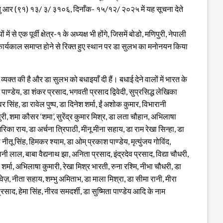
/ पी यु आर (९१) १३/ ३/ ३१०६, दिनाँक- १५/१२/ २०२५ में यह सूचना देते
 से एक पूर्वी क्षेत्र-१ के अध्यक्ष भी होंगे, जिसमें बोडो, मणिपुरी, नेपाली
 कार्यकाल समाप्त होने से रिक्त हुए स्थान पर डा सुलभ का मनोनयन किया
यक्त की है और डा सुलभ को बधाइयाँ दी हैं। बधाई देने वालों में भारत के
श पाण्डेय, डा शंकर प्रसाद, भगवती प्रसाद द्विवेदी, सुप्रसिद्ध लेखिका
 सिंह, डा रावेल पुष्प, डा दिनेश शर्मा, ईं अशोक कुमार, विभारानी
ुरी, शमा कौसर ‘शमा’, सुरेंद्र कुमार मिश्र, डा लता चौहान, अभिलाषा
िका राय, डा अर्चना त्रिपाठी, मीनू मीना सहाय, डा राम रेखा सिन्हा, डा
 नीतू सिंह, हिमकर श्याम, डा ओम् प्रकाश पाण्डेय, मृत्युंजय गोविंद,
ुरानी लाल, बाबा वैद्यनाथ झा, अनिता प्रसाद, इंद्रदेव प्रसाद, विद्या चौधरी,
र्मा, अभिलाषा कुमारी, रेखा मिश्र भारती, रुना रश्मि, नीभा चौधरी, डा
ज़, नीता सहाय, शम्भु अमिताभ, डा माला मिश्रा, डा सीमा रानी, मीरा
साद, हेमा सिंह, नीरव समदर्शी, डा सुष्मिता पाण्डेय आदि के नाम