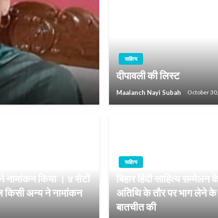
साहित्य
दीपावली की लिस्ट
Maalanch Nayi Subah
October 30
साहित्य
ने नामांकन किया । ४ सेटों
बिहार हिंदी साहित्य सम्मेलन
ज किसी अन्य ने नामांकन
अतिथि के तौर पर भाग लेने के उ
बातचीत की