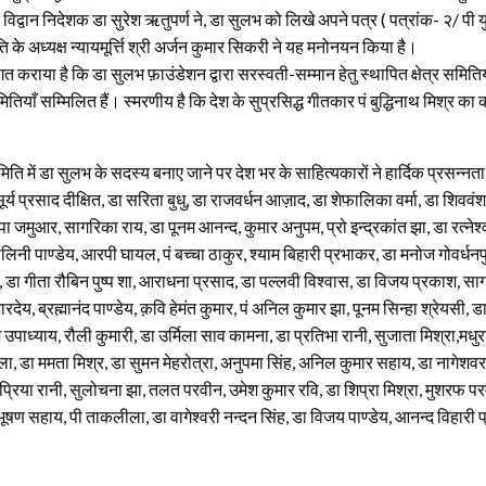
न के विद्वान निदेशक डा सुरेश ऋतुपर्ण ने, डा सुलभ को लिखे अपने पत्र ( पत्रांक- २
े अध्यक्ष न्यायमूर्त्ति श्री अर्जन कुमार सिकरी ने यह मनोनयन किया है।
 कराया है कि डा सुलभ फ़ाउंडेशन द्वारा सरस्वती-सम्मान हेतु स्थापित क्षेत्र समितियों में
याँ सम्मिलित हैं। स्मरणीय है कि देश के सुप्रसिद्ध गीतकार पं बुद्धिनाथ मिश्र का
 में डा सुलभ के सदस्य बनाए जाने पर देश भर के साहित्यकारों ने हार्दिक प्रसन्नता व्
ो सूर्य प्रसाद दीक्षित, डा सरिता बुधु, डा राजवर्धन आज़ाद, डा शेफालिका वर्मा, डा शिववं
ा जमुआर, सागरिका राय, डा पूनम आनन्द, कुमार अनुपम, प्रो इन्द्रकांत झा, डा रत्नेश्वर
ालिनी पाण्डेय, आरपी घायल, पं बच्चा ठाकुर, श्याम बिहारी प्रभाकर, डा मनोज गोवर्धनप
ज, डा गीता रौबिन पुष्प शा, आराधना प्रसाद, डा पल्लवी विश्वास, डा विजय प्रकाश, सागर
रदेय, ब्रह्मानंद पाण्डेय, क़वि हेमंत कुमार, पं अनिल कुमार झा, पूनम सिन्हा श्रेयसी, डा
प्रकाश उपाध्याय, रौली कुमारी, डा उर्मिला साव कामना, डा प्रतिभा रानी, सुजाता मिश्रा,मध
ला, डा ममता मिश्र, डा सुमन मेहरोत्रा, अनुपमा सिंह, अनिल कुमार सहाय, डा नागेशवर श
प्रिया रानी, सुलोचना झा, तलत परवीन, उमेश कुमार रवि, डा शिप्रा मिश्रा, मुशरफ परवे
ूषण सहाय, पी ताकलीला, डा वागेश्वरी नन्दन सिंह, डा विजय पाण्डेय, आनन्द विहारी प्र