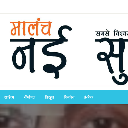
साहित्य
सीमांचल
तिरहुत
बिजनेस
ई-पेपर