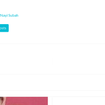
Nayi Subah
posts