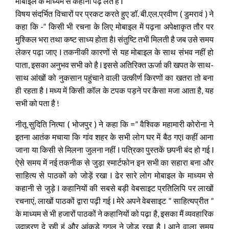
मोबाइल के माध्यम से कहानी पढ़ लेते हैं l
विषय संदर्भित विचारों पर प्रकट करते हुए डॉ. बी.एल.प्रवीण ( डुमरावं ) ने
कहा कि -” किसी भी रचना के लिए मोबाइल में पढ़ना अपेक्षाकृत तौर पर
मुश्किल भरा तथा कष्ट साध्य होता हैl संतुष्टि तभी मिलती है जब उसे समय
लेकर पढ़ा जाए l तकनीकी कारणों से यह मोबाइल के साथ संभव नहीं हो
पाता, इसका अनुभव सभी को है l इससे अतिरिक्त ऊर्जा की खपत के साथ-
साथ आंखों को नुकसान पहुंचाने वाली उत्कीर्ण किरणों का खतरा तो बना
ही रहता है l मध्य में किसी कॉल के टपक पड़ने पर कैसा मजा आता है, यह
सभी को पता है !
नीतू सुदिति नित्या ( भोजपुर ) ने कहा कि =” वैश्विक महामारी कोरोना ने
इतना आतंक मचाया कि गांव शहर के सभी लोग घर में बैठ गएl कहीं आना
जाना या किसी से मिलना जुलना नहीं l पत्रिका पुस्तकें छपनी बंद हो गई l
ऐसे समय में नई तकनीक से जुड़ा स्मार्टफोन इन सभी का सहारा बना और
साहित्य से पाठकों को जोड़ें रखा l ढेर सारे लोग मोबाइल के माध्यम से
कहानी से जुड़े l कहानियों की सबसे बड़ी वेबसाइट प्रतिलिपि पर लाखों
रचनाएं, लाखों पाठकों द्वारा पढ़ी गई l मेरे अपने वेबसाइट ” साहित्यप्रीत ”
के माध्यम से भी हजारों पाठकों ने कहानियों को पढ़ा है, इसका मैं व्यवहारिक
उदाहरण दे रही हूं और आंकड़े गूगल ने जोड़ रखा है l आने वाला समय