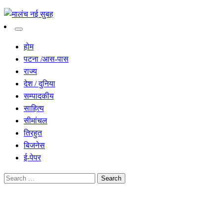
सच हार नही सकता
मालंच नई सुबह
होम
पटना /आस-पास
राज्य
देश / दुनिया
सम्पादकीय
साहित्य
सीमांचल
तिरहुत
बिजनेस
ई-पेपर
Search
for:
Homepage