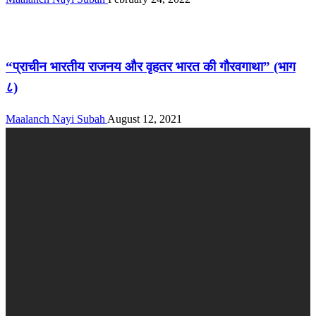
सम्पादकीय
“प्राचीन भारतीय राजनय और वृहतर भारत की गौरवगाथा” (भाग
८)
Maalanch Nayi Subah
August 12, 2021