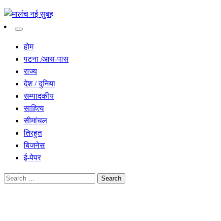
सच हार नही सकता
मालंच नई सुबह
होम
पटना /आस-पास
राज्य
देश / दुनिया
सम्पादकीय
साहित्य
सीमांचल
तिरहुत
बिजनेस
ई-पेपर
Search
for:
Homepage