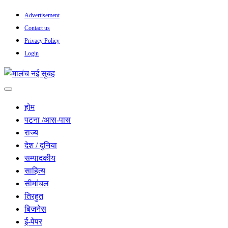
Skip
Advertisement
to
Contact us
content
Privacy Policy
Login
सच हार नही सकता
मालंच नई सुबह
होम
पटना /आस-पास
राज्य
देश / दुनिया
सम्पादकीय
साहित्य
सीमांचल
तिरहुत
बिजनेस
ई-पेपर