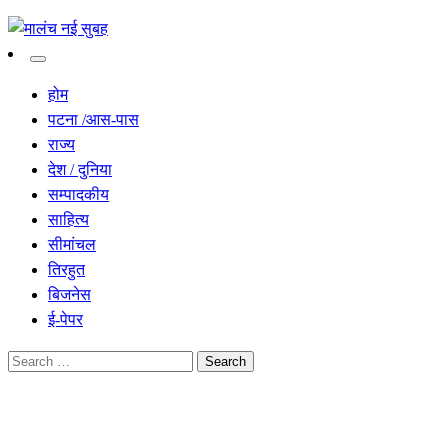
सच हार नही सकता
मालंच नई सुबह
होम
पटना /आस-पास
राज्य
देश / दुनिया
सम्पादकीय
साहित्य
सीमांचल
तिरहुत
बिजनेस
ई-पेपर
Search
for:
Homepage