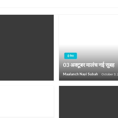
ई-पेपर
03 अक्टूबर मालंच नई सुबह
Maalanch Nayi Subah
October 3,