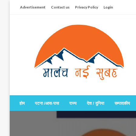
Skip
Advertisement
Contact us
Privacy Policy
Login
to
content
सच हार नही सकता
मालंच नई सुबह
होम
पटना /आस-पास
राज्य
देश / दुनिया
सम्पादकीय