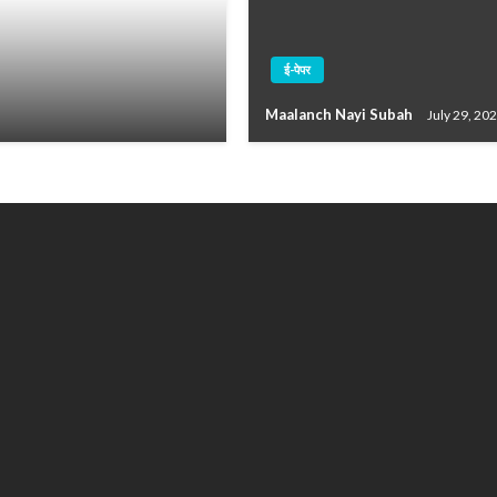
ई-पेपर
Maalanch Nayi Subah
July 29, 20