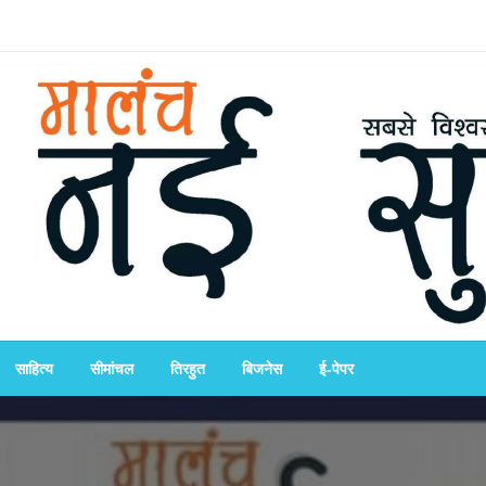
साहित्य
सीमांचल
तिरहुत
बिजनेस
ई-पेपर