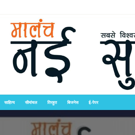
साहित्य
सीमांचल
तिरहुत
बिजनेस
ई-पेपर