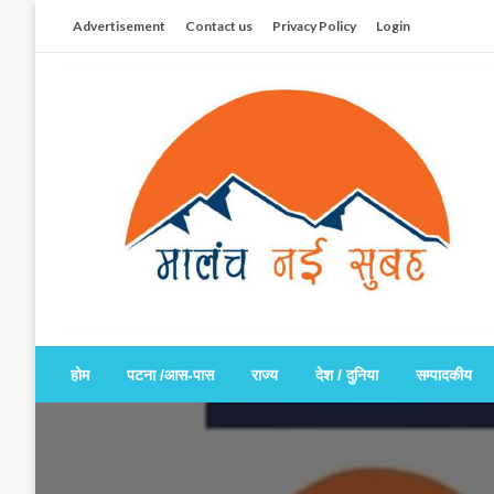
Skip
Advertisement
Contact us
Privacy Policy
Login
to
content
सच हार नही सकता
मालंच नई सुबह
होम
पटना /आस-पास
राज्य
देश / दुनिया
सम्पादकीय