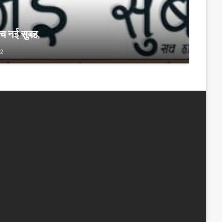
च नई सुबह,
22