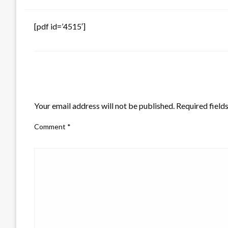
[pdf id=’4515′]
LEAVE A RESPONSE
Your email address will not be published.
Required field
Comment
*