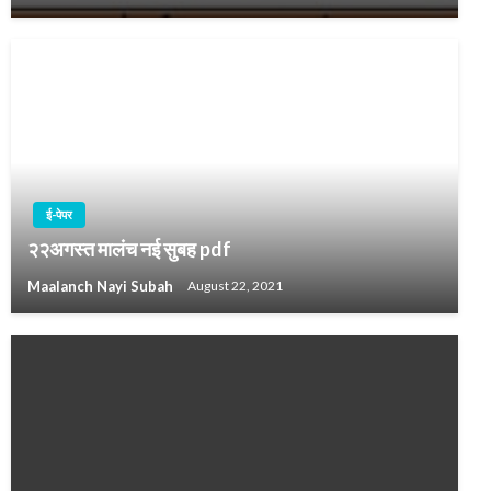
ई-पेपर
२२अगस्त मालंच नई सुबह pdf
Maalanch Nayi Subah
August 22, 2021