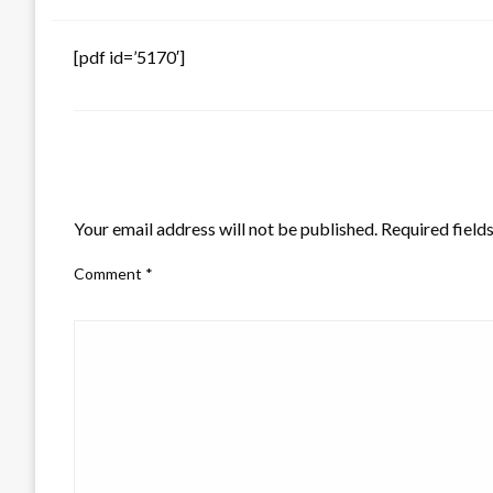
[pdf id=’5170′]
LEAVE A RESPONSE
Your email address will not be published.
Required field
Comment
*