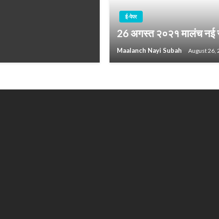
ई-पेपर
26 अगस्त २०२१ मालंच नई 
Maalanch Nayi Subah
August 26,