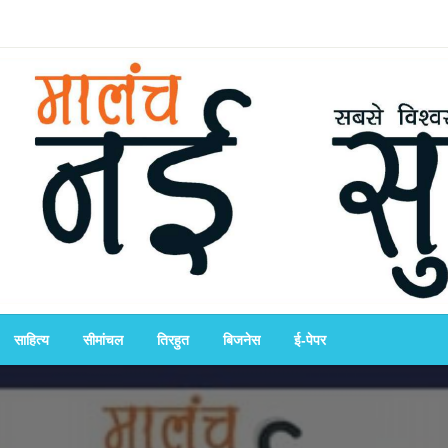
साहित्य
सीमांचल
तिरहुत
बिजनेस
ई-पेपर