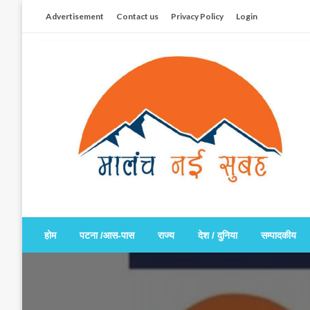
Skip
Advertisement
Contact us
Privacy Policy
Login
to
content
सच हार नही सकता
मालंच नई सुबह
होम
पटना /आस-पास
राज्य
देश / दुनिया
सम्पादकीय