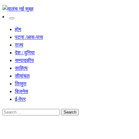
सच हार नही सकता
मालंच नई सुबह
होम
पटना /आस-पास
राज्य
देश / दुनिया
सम्पादकीय
साहित्य
सीमांचल
तिरहुत
बिजनेस
ई-पेपर
Search
for:
Homepage