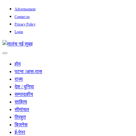
Skip
Advertisement
to
Contact us
content
Privacy Policy
Login
सच हार नही सकता
मालंच नई सुबह
होम
पटना /आस-पास
राज्य
देश / दुनिया
सम्पादकीय
साहित्य
सीमांचल
तिरहुत
बिजनेस
ई-पेपर