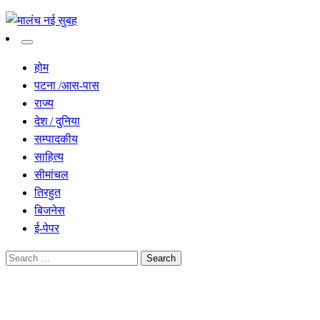
सच हार नही सकता
मालंच नई सुबह
होम
पटना /आस-पास
राज्य
देश / दुनिया
सम्पादकीय
साहित्य
सीमांचल
तिरहुत
बिजनेस
ई-पेपर
Search
for:
Homepage
देश / दुनिया