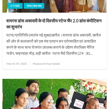
OTHER
पटना /आस-पास
वायरस डांस अकादमी के दो दिवसीय स्टेज चैंप 2.0 डांस कंपीटिशन
का शुभारंभ
पटना/प्रतिनिधि (मालंच नई सुबह)खगौल।वायरस डांस अकादमी, खगौल
की ओर से कलाकारों को एक मंच प्रदान कर प्रोत्साहित एवं उत्साहित
करने के साथ साथ रोजगार उपलब्ध कराने के उद्देश्य सेराधिका मैरिज
गार्डन, चक्रदाहा मोड़, बड़ी खगौल- पटना मेंदो दिवसीय (29- 30…
Posted
March 29, 2025
Maalanch Nayi Subah
on