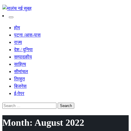
सच हार नही सकता
मालंच नई सुबह
होम
पटना /आस-पास
राज्य
देश / दुनिया
सम्पादकीय
साहित्य
सीमांचल
तिरहुत
बिजनेस
ई-पेपर
Search
for:
Month:
August 2022