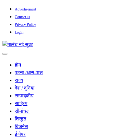
Skip
Advertisement
to
Contact us
content
Privacy Policy
Login
सच हार नही सकता
मालंच नई सुबह
होम
पटना /आस-पास
राज्य
देश / दुनिया
सम्पादकीय
साहित्य
सीमांचल
तिरहुत
बिजनेस
ई-पेपर