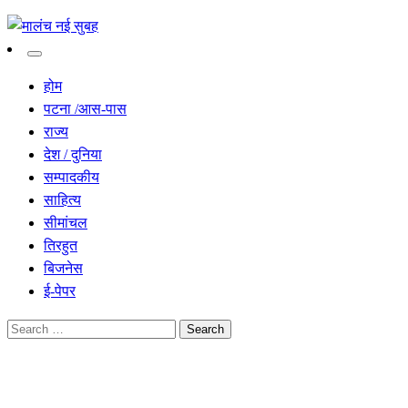
सच हार नही सकता
मालंच नई सुबह
होम
पटना /आस-पास
राज्य
देश / दुनिया
सम्पादकीय
साहित्य
सीमांचल
तिरहुत
बिजनेस
ई-पेपर
Search
for:
Homepage