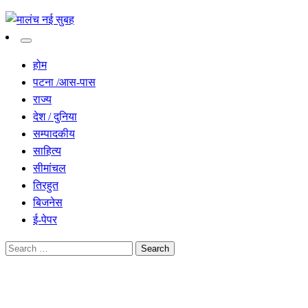
सच हार नही सकता
मालंच नई सुबह
होम
पटना /आस-पास
राज्य
देश / दुनिया
सम्पादकीय
साहित्य
सीमांचल
तिरहुत
बिजनेस
ई-पेपर
Search
for:
Homepage
सीमांचल