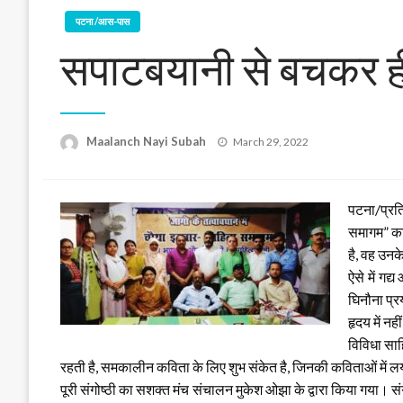
पटना /आस-पास
सपाटबयानी से बचकर ही 
Posted
Maalanch Nayi Subah
March 29, 2022
on
पटना/प्रति
समागम” का 
है, वह उनक
ऐसे में गद
घिनौना प्र
हृदय में न
विविधा साह
रहती है, समकालीन कविता के लिए शुभ संकेत है, जिनकी कविताओं में लय
पूरी संगोष्ठी का सशक्त मंच संचालन मुकेश ओझा के द्वारा किया गया। संगोष्ठ