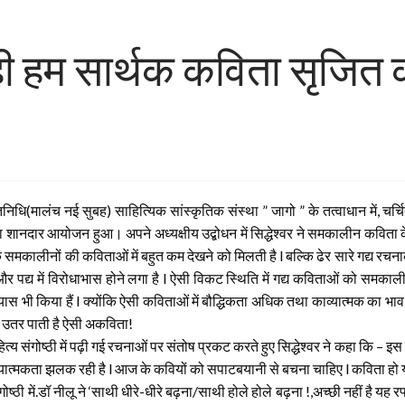
हम सार्थक कविता सृजित कर स
निधि(मालंच नई सुबह) साहित्यिक सांस्कृतिक संस्था ” जागो ” के तत्वाधान में, चर्च
शानदार आयोजन हुआ। अपने अध्यक्षीय उद्बोधन में सिद्धेश्वर ने समकालीन कविता के 
े समकालीनों की कविताओं में बहुत कम देखने को मिलती है l बल्कि ढेर सारे गद्य रचना
्य और पद्य में विरोधाभास होने लगा है l ऐसी विकट स्थिति में गद्य कविताओं को स
यास भी किया हैं l क्योंकि ऐसी कविताओं में बौद्धिकता अधिक तथा काव्यात्मक का भ
हीं उतर पाती है ऐसी अकविता!
ित्य संगोष्ठी में पढ़ी गई रचनाओं पर संतोष प्रकट करते हुए सिद्धेश्वर ने कहा कि 
ात्मकता झलक रही है l आज के कवियों को सपाटबयानी से बचना चाहिए l कविता हो या 
ी में.डॉ नीलू ने ‘साथी धीरे-धीरे बढ़ना/साथी होले होले बढ़ना !,अच्छी नहीं है यह रफ्त