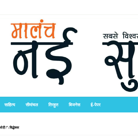
साहित्य
सीमांचल
तिरहुत
बिजनेस
ई-पेपर
ैं !”: सिद्धेश्वर