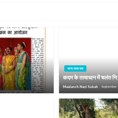
पटना /आस-पास
कदम के तत्वाधान में चलंत न
Maalanch Nayi Subah
September 