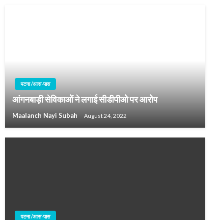
पटना /आस-पास
आंगनबाड़ी सेविकाओं ने लगाई सीडीपीओ पर आरोप
Maalanch Nayi Subah
August 24, 2022
पटना /आस-पास