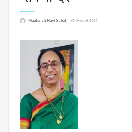
Posted
Maalanch Nayi Subah
May 14, 2022
on