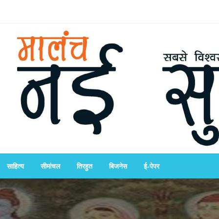
साहित्य
सीमांचल
तिरहुत
बिजनेस
ई-पेपर