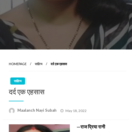
HOMEPAGE
साहित्य
दर्द एक एहसास
साहित्य
दर्द एक एहसास
Posted
Maalanch Nayi Subah
May 18, 2022
on
—राज
प्रिया रानी