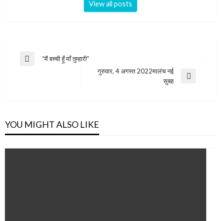
View all posts
Post
“मैं बच्ची हूँ माँ तुम्हारी”
Previous
navigation
गुरुवार, 4 अगस्त 2022मालंच नई
Post
Next
सुबह
Post
YOU MIGHT ALSO LIKE