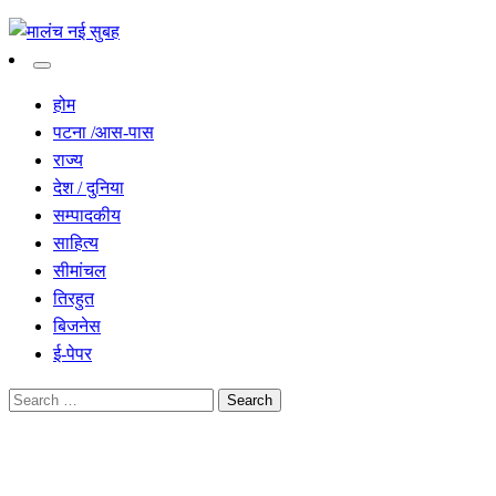
सच हार नही सकता
मालंच नई सुबह
होम
पटना /आस-पास
राज्य
देश / दुनिया
सम्पादकीय
साहित्य
सीमांचल
तिरहुत
बिजनेस
ई-पेपर
Search
for:
Homepage